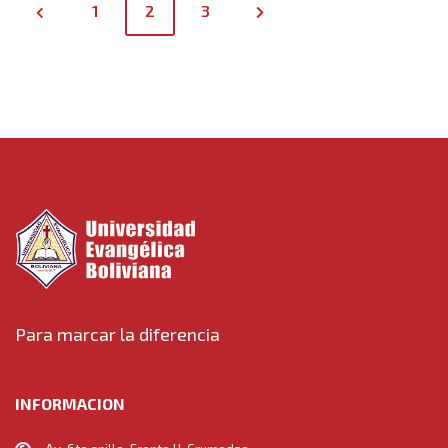
P
1
2
3
o
s
t
s
n
a
v
Para marcar la diferencia
i
INFORMACION
g