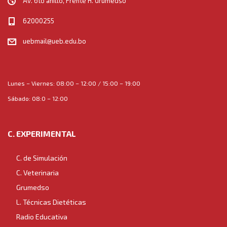
Av. 6to anillo, Frente H. Grumedso
a
62000255
t
uebmail@ueb.edu.bo
i
o
Lunes – Viernes: 08:00 – 12:00 / 15:00 – 19:00
n
Sábado: 08:0 – 12:00
C. EXPERIMENTAL
C. de Simulación
C. Veterinaria
Grumedso
L. Técnicas Dietéticas
Radio Educativa