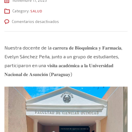
noviembre 17, 2025
Category:
SALUD
en
Comentarios desactivados
Visita
académica
de
Nuestra docente de la 𝐜𝐚𝐫𝐫𝐞𝐫𝐚 𝐝𝐞 𝐁𝐢𝐨𝐪𝐮𝐢́𝐦𝐢𝐜𝐚 𝐲 𝐅𝐚𝐫𝐦𝐚𝐜𝐢𝐚,
Bioquímica
Evelyn Sánchez Peña, junto a un grupo de estudiantes,
y
participaron en una 𝐯𝐢𝐬𝐢𝐭𝐚 𝐚𝐜𝐚𝐝𝐞́𝐦𝐢𝐜𝐚 𝐚 𝐥𝐚 𝐔𝐧𝐢𝐯𝐞𝐫𝐬𝐢𝐝𝐚𝐝
Farmacia
𝐍𝐚𝐜𝐢𝐨𝐧𝐚𝐥 𝐝𝐞 𝐀𝐬𝐮𝐧𝐜𝐢𝐨́𝐧 (𝐏𝐚𝐫𝐚𝐠𝐮𝐚𝐲)
a
la
Universidad
Nacional
de
Asunción