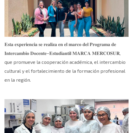
𝐄𝐬𝐭𝐚 𝐞𝐱𝐩𝐞𝐫𝐢𝐞𝐧𝐜𝐢𝐚 𝐬𝐞 𝐫𝐞𝐚𝐥𝐢𝐳𝐚 𝐞𝐧 𝐞𝐥 𝐦𝐚𝐫𝐜𝐨 𝐝𝐞𝐥 𝐏𝐫𝐨𝐠𝐫𝐚𝐦𝐚 𝐝𝐞
𝐈𝐧𝐭𝐞𝐫𝐜𝐚𝐦𝐛𝐢𝐨 𝐃𝐨𝐜𝐞𝐧𝐭𝐞–𝐄𝐬𝐭𝐮𝐝𝐢𝐚𝐧𝐭𝐢𝐥 𝐌𝐀𝐑𝐂𝐀 𝐌𝐄𝐑𝐂𝐎𝐒𝐔𝐑,
que promueve la cooperación académica, el intercambio
cultural y el fortalecimiento de la formación profesional
en la región.