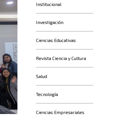
profesores
Institucional
y
directores
Investigación
participaron
Ciencias Educativas
Revista Ciencia y Cultura
Salud
Tecnología
Ciencias Empresariales