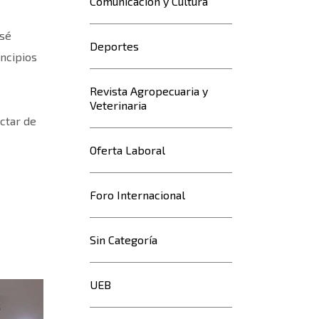
Comunicación y Cultura
el
programa
osé
Deportes
Educación
incipios
con
liderazgo
Revista Agropecuaria y
Basado
Veterinaria
ctar de
en
Valores,
Oferta Laboral
realizado
en
el
Foro Internacional
Campus
UEB,
Sin Categoría
donde
mas
UEB
de
100