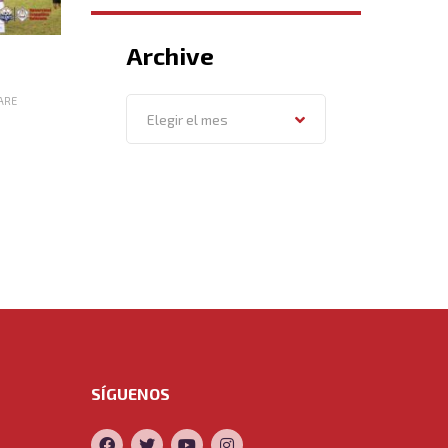
Archive
ARE
Archive
Elegir el mes
SÍGUENOS