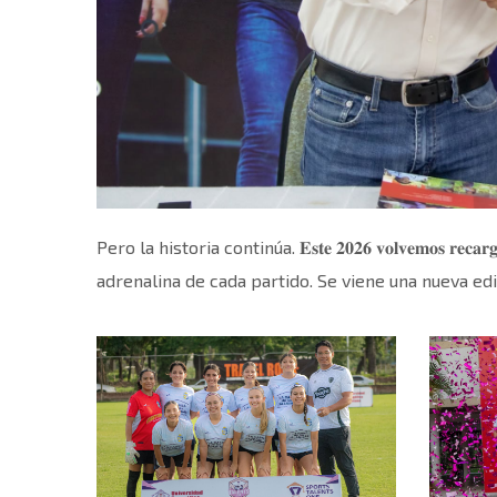
Pero la historia continúa. 𝐄𝐬𝐭𝐞 𝟐𝟎𝟐𝟔 𝐯𝐨𝐥𝐯𝐞𝐦𝐨𝐬 
adrenalina de cada partido. Se viene una nueva edi