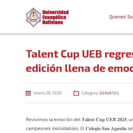
Quienes S
Talent Cup UEB regr
edición llena de emo
enero 28, 2026
Category:
DEPORTES
Revivimos la emoción del 𝐓𝐚𝐥𝐞𝐧𝐭 𝐂𝐮𝐩 𝐔𝐄𝐁 
campeones inolvidables. El 𝐂𝐨𝐥𝐞𝐠𝐢𝐨 𝐒𝐚𝐧 𝐀𝐠𝐮𝐬𝐭