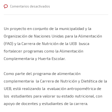
en
Comentarios desactivados
Proyecto
en
conjunto
Un proyecto en conjunto de la municipalidad y la
Municipio,
Organización de Naciones Unidas para la Alimentación
Carrera
(FAO) y la Carrera de Nutrición de la UEB busca
de
fortalecer programas como la Alimentación
Nutrición
Complementaria y Huerta Escolar.
y
la
FAO
Como parte del programa de alimentación
complementaria la Carrera de Nutrición y Dietética de la
UEB, está realizando la evaluación antropométrica de
los estudiantes para valorar su estado nutricional, con
apoyo de docentes y estudiantes de la carrera.