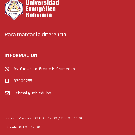
n
a
v
Para marcar la diferencia
i
INFORMACION
g
Av. 6to anillo, Frente H. Grumedso
a
62000255
t
uebmail@ueb.edu.bo
i
o
Lunes – Viernes: 08:00 – 12:00 / 15:00 – 19:00
n
Sábado: 08:0 – 12:00