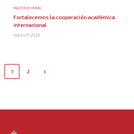
INSTITUCIONAL
Fortalecemos la cooperación académica
internacional
marzo 11, 2026
P
1
2
o
s
t
s