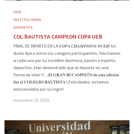
UEB
INSTITUCIONAL
DEPORTES
COL.BAUTISTA CAMPEON COPA UEB
FINAL DE INFARTO EN LA 𝑪𝑶𝑷𝑨 𝑪𝑯𝑨𝑴𝑷𝑰𝑶𝑵𝑺 #𝑼𝑬𝑩! Un
duelo épico entre los colegios participantes, felicitamos
a cada uno por su increíble destreza, pasión y espíritu
deportivo. ¡Han demostrado que el deporte es una
forma de vida! Y… ¡𝐄𝐥 𝐆𝐑𝐀𝐍 𝐁𝐈 𝐂𝐀𝐌𝐏𝐄Ó𝐍 𝐝𝐞 𝐞𝐬𝐭𝐚 𝐞𝐝𝐢𝐜𝐢𝐨́𝐧
𝐟𝐮𝐞 𝐞𝐥 𝐂𝐎𝐋𝐄𝐆𝐈𝐎 𝐁𝐀𝐔𝐓𝐈𝐒𝐓𝐀! ¡Felicidades, estamos
emocionados por su logro!
noviembre 23, 2024