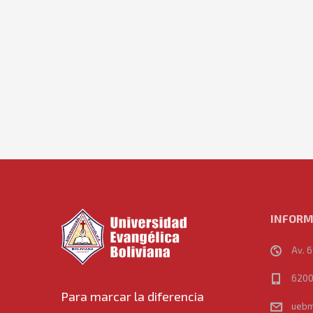
INFORM
Av. 6
6200
Para marcar la diferencia
uebm