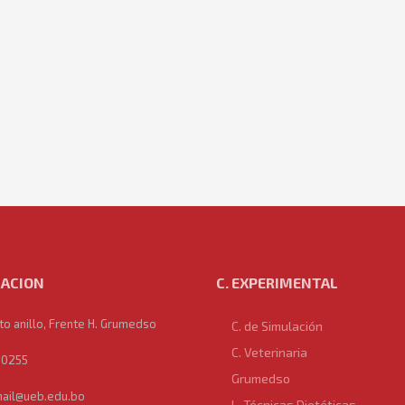
ACION
C. EXPERIMENTAL
to anillo, Frente H. Grumedso
C. de Simulación
C. Veterinaria
0255
Grumedso
ail@ueb.edu.bo
L. Técnicas Dietéticas